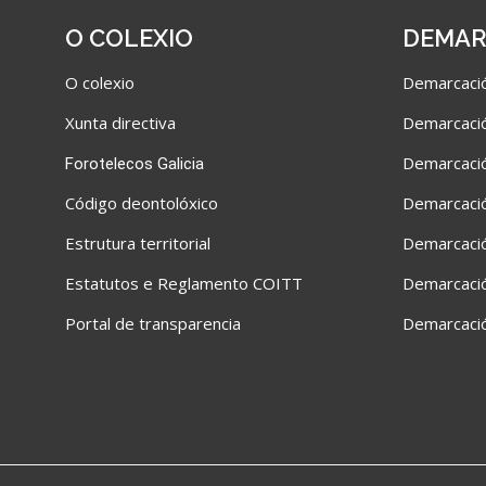
O COLEXIO
DEMAR
O colexio
Demarcació
Xunta directiva
Demarcació
Demarcació
Forotelecos Galicia
C
ódigo deontolóxico
Demarcació
Estrutura territorial
Demarcació
Estatutos e Reglamento COITT
Demarcaci
Portal de transparencia
Demarcaci