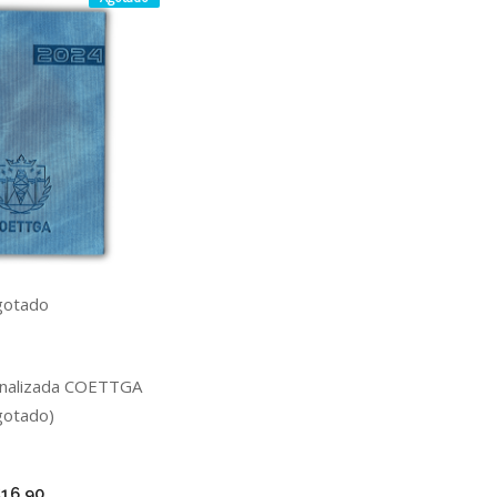
gotado
nalizada COETTGA
gotado)
€
16.90