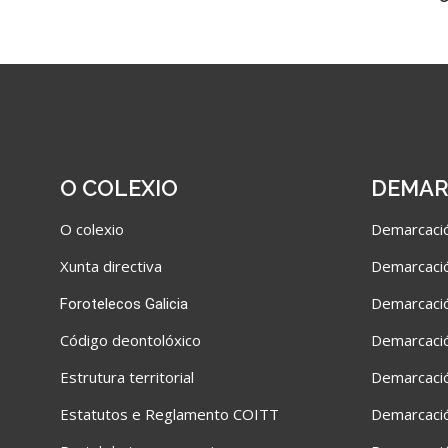
O COLEXIO
DEMAR
O colexio
Demarcació
Xunta directiva
Demarcació
Demarcació
Forotelecos Galicia
C
ódigo deontolóxico
Demarcació
Estrutura territorial
Demarcació
Estatutos e Reglamento COITT
Demarcaci